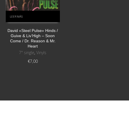
LEER MÁS
David «Steel Pulse» Hinds /
Guive & Liv’High ‎– Soon
Come / Dr. Reason & Mr.
Heart
7" single
,
Vinyls
€
7,00