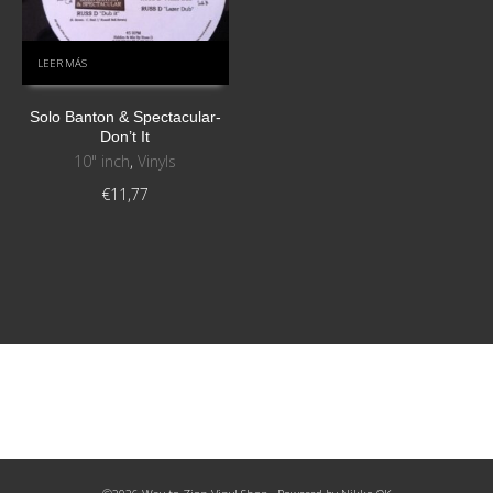
LEER MÁS
Solo Banton & Spectacular-
Don’t It
10" inch
,
Vinyls
€
11,77