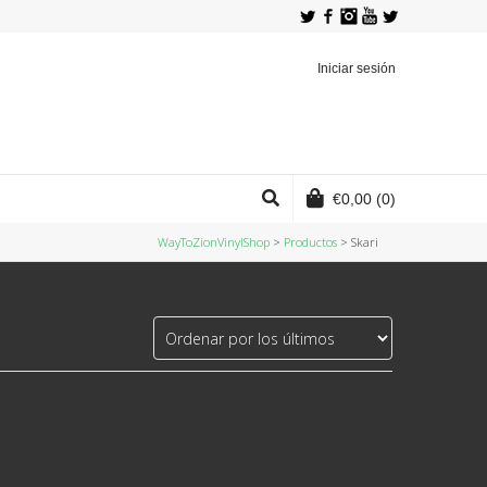
Twitter
Facebook
Instagram
YouTube
Iniciar sesión
€
0,00
(0)
WayToZionVinylShop
>
Productos
>
Skari ‎