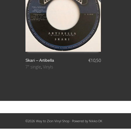
€
10,50
Skari ‎– Artibella
7" single
,
Vinyls
LEER MÁS
©2026 Way to Zion Vinyl Shop · Powered by
Nikko OK