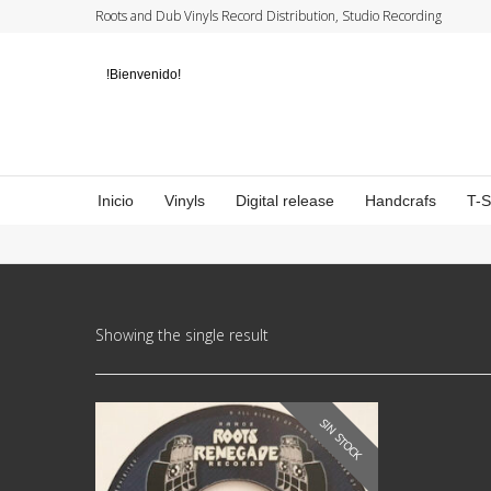
Roots and Dub Vinyls Record Distribution, Studio Recording
!Bienvenido!
Inicio
Vinyls
Digital release
Handcrafs
T-
Showing the single result
SIN STOCK