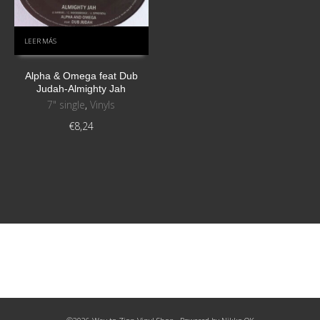
LEER MÁS
Alpha & Omega feat Dub
Judah-Almighty Jah
7" single
,
Vinyls
€
8,24