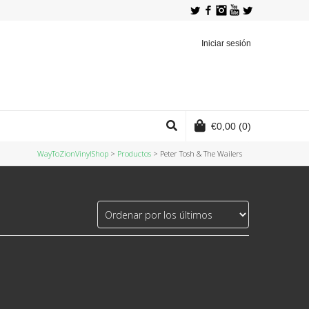
Twitter
Facebook
Instagram
YouTube
Iniciar sesión
€
0,00
(0)
WayToZionVinylShop
>
Productos
>
Peter Tosh & The Wailers