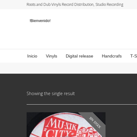
Roots and Dub Vinyls Record Distribution, Studio Recording
!Bienvenido!
Inicio
Vinyls
Digital release
Handcrafs
T-
Showing the single result
SIN STOCK