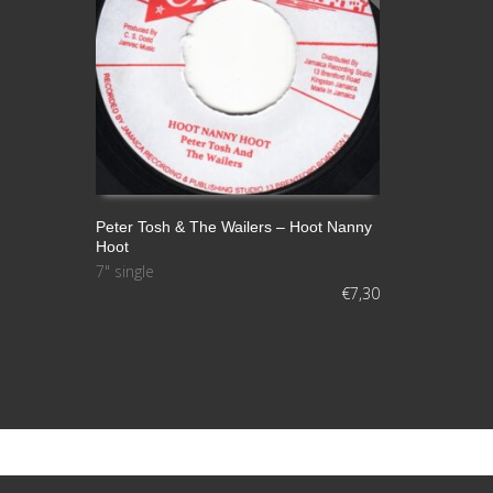
Peter Tosh & The Wailers – Hoot Nanny
Hoot
LEER MÁS
7" single
€
7,30