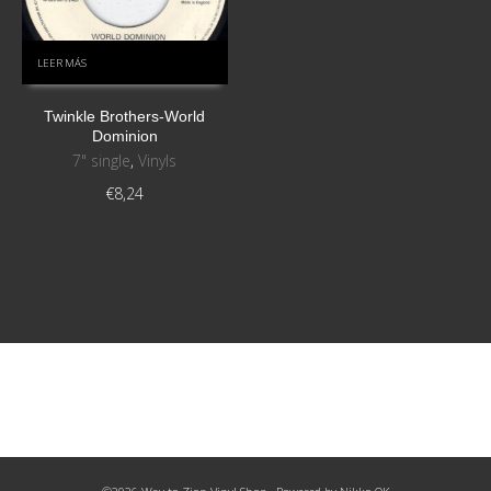
LEER MÁS
Twinkle Brothers-World
Dominion
7" single
,
Vinyls
€
8,24