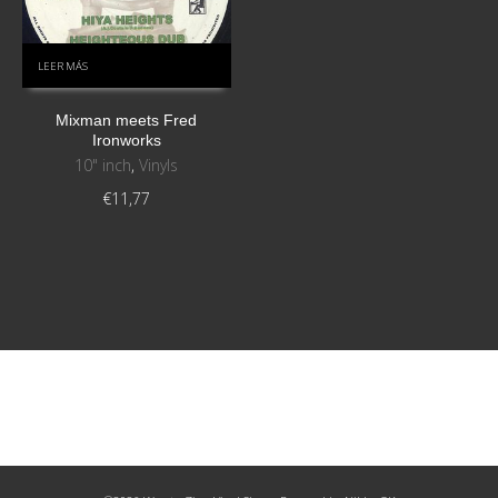
LEER MÁS
Mixman meets Fred
Ironworks
10" inch
,
Vinyls
€
11,77