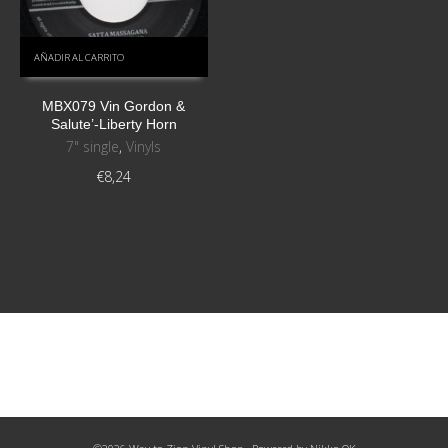
AÑADIR AL CARRITO
MBX079 Vin Gordon &
Salute’-Liberty Horn
7" single
,
Vinyls
€
8,24