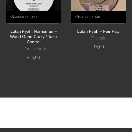
AÑADIR AL CARRITO
AÑADIR AL CARRITO
Lutan Fyah, Norrisman ‎–
Lutan Fyah – Fair Play
World Gone Crazy / Take
7" single
Control
€
5,00
12" inch
,
Vinyls
€
15,00