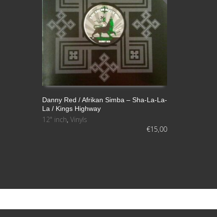
Danny Red / Afrikan Simba ‎– Sha-La-La-
La / Kings Highway
LEER MÁS
12" inch
,
Vinyls
€
15,00