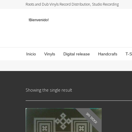
Roots and Dub Vinyls Record Distribution, Studio Recording
!Bienvenido!
Inicio
Vinyls
Digital release
Handcrafs
T-
Showing the single result
SIN STOCK