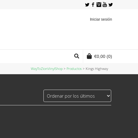
Twitter
Facebook
Instagram
YouTube
Iniciar sesión
€
0,00
(0)
WayToZionVinylShop
>
Productos
>
Kings Highway