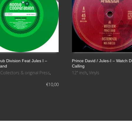
b Division Feat Jules I ‎–
Prince David / Jules-I ‎– Watch 
Sand
Calling
S
LEER MÁS
,
Collectors & original Press
,
12" inch
,
Vinyls
€
10,00