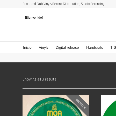
Roots and Dub Vinyls Record Distribution, Studio Recording
!Bienvenido!
Inicio
Vinyls
Digital release
Handcrafs
T-
Showing all 3 results
SIN STOCK