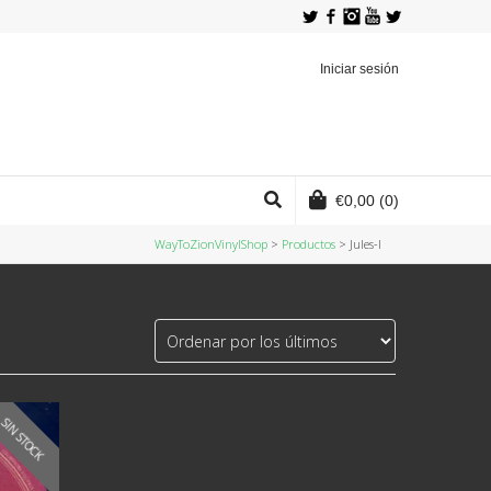
Twitter
Facebook
Instagram
YouTube
Iniciar sesión
€
0,00
(0)
WayToZionVinylShop
>
Productos
>
Jules-I ‎
SIN STOCK