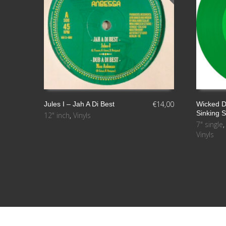
€
14,00
Jules I – Jah A Di Best
Wicked Du
Sinking 
12" inch
,
Vinyls
LEER MÁS
LEER MÁ
7" single
Vinyls