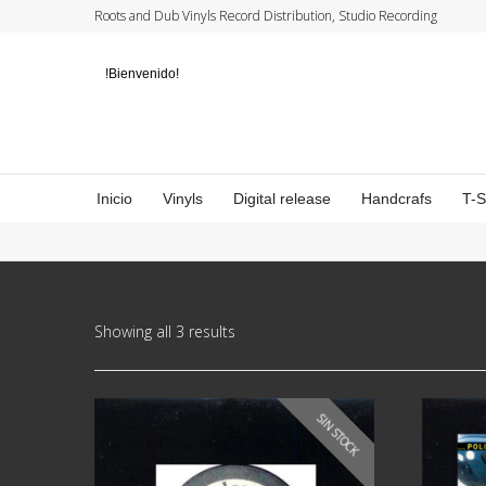
Roots and Dub Vinyls Record Distribution, Studio Recording
!Bienvenido!
Inicio
Vinyls
Digital release
Handcrafs
T-
Showing all 3 results
SIN STOCK