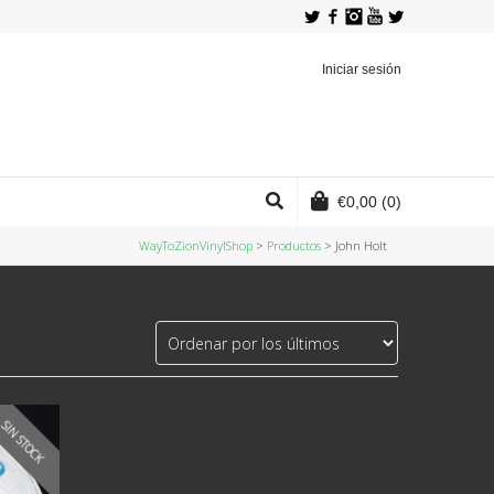
Twitter
Facebook
Instagram
YouTube
Iniciar sesión
€
0,00
(0)
WayToZionVinylShop
>
Productos
>
John Holt
SIN STOCK