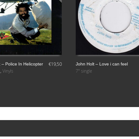
€
19,50
 ‎– Police In Helicopter
John Holt – Love i can feel
m
,
Vinyls
7" single
S
LEER MÁS