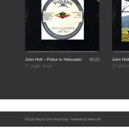
€
8,00
John Holt ‎– Police In Helicopter
John Holt
7" single
,
Vinyls
LP albu
LEER MÁS
LEER MÁ
©2026 Way to Zion Vinyl Shop · Powered by
Nikko OK