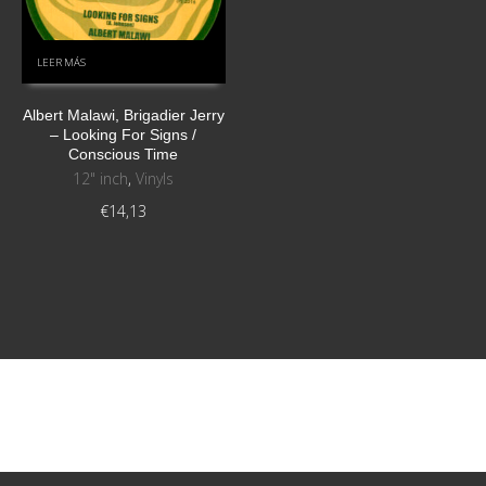
LEER MÁS
Albert Malawi, Brigadier Jerry
‎– Looking For Signs /
Conscious Time
12" inch
,
Vinyls
€
14,13