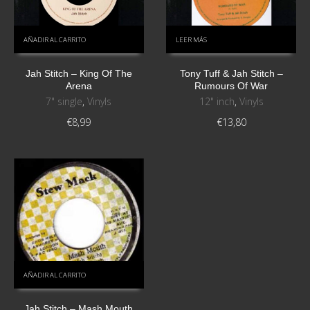
AÑADIR AL CARRITO
LEER MÁS
Jah Stitch ‎– King Of The
Tony Tuff & Jah Stitch ‎–
Arena
Rumours Of War
7" single
,
Vinyls
12" inch
,
Vinyls
€
8,99
€
13,80
AÑADIR AL CARRITO
Jah Stitch – Mash Mouth