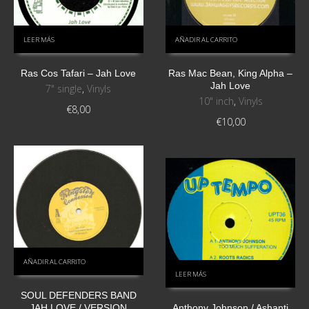
LEER MÁS
AÑADIR AL CARRITO
Ras Cos Tafari – Jah Love
Ras Mac Bean, King Alpha ‎–
Jah Love
7" single
,
Vinyls
10" inch
,
Vinyls
€
8,00
€
10,00
AÑADIR AL CARRITO
LEER MÁS
SOUL DEFENDERS BAND
JAH LOVE / VERSION
Anthony Johnson / Ashanti