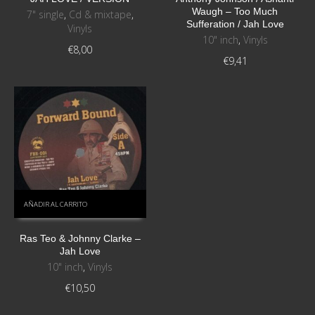
Waugh ‎– Too Much
7" single
,
Cd & mixtape
,
Sufferation / Jah Love
Vinyls
10" inch
,
Vinyls
€
8,00
€
9,41
AÑADIR AL CARRITO
Ras Teo & Johnny Clarke –
Jah Love
10" inch
,
Vinyls
€
10,50