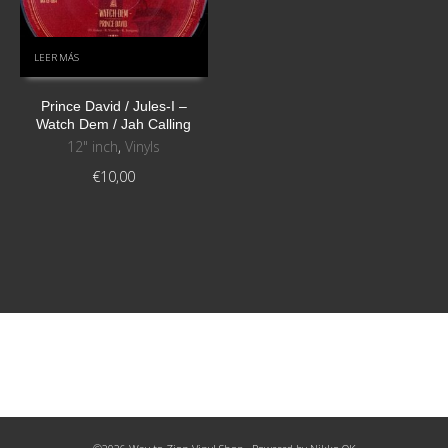
LEER MÁS
Prince David / Jules-I ‎–
Watch Dem / Jah Calling
12" inch
,
Vinyls
€
10,00