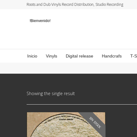
Roots and Dub Vinyls Record Distribution, Studio Recording
!Bienvenido!
Inicio
Vinyls
Digital release
Handcrafs
T-
Showing the single result
SIN STOCK