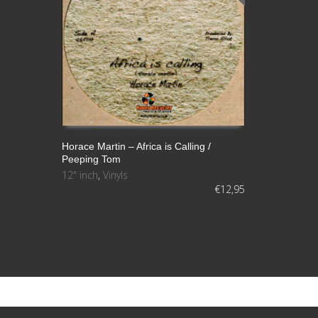
Horace Martin ‎– Africa is Calling /
Peeping Tom
LEER MÁS
12" inch
,
Vinyls
€
12,95