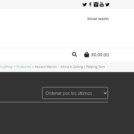
Twitter
Facebook
Instagram
YouTube
Iniciar sesión
€
0,00
(0)
inylShop
>
Productos
>
Horace Martin ‎– Africa is Calling / Peeping Tom