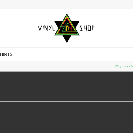
SHIRTS
WayToZionV