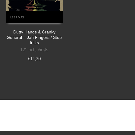
LEER MÁS
Dutty Hands & Cranky
General ‎– Jah Fingers / Step
It Up
12" inch
,
Vinyls
€
14,20