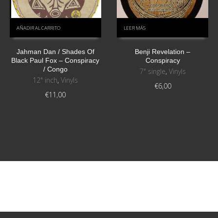
AÑADIR AL CARRITO
LEER MÁS
Jahman Dan / Shades Of
Benji Revelation –
Black Paul Fox ‎– Conspiracy
Conspiracy
/ Congo
7" single
,
Vinyls
12" inch
,
Vinyls
€
6,00
€
11,00