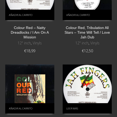
AÑADIR AL CARRITO
AÑADIR AL CARRITO
Colour Red ‎– Natty
Colour Red, Tribulation All
Dreadlocks / I Am On A
Stars ‎– Time Will Tell / Love
Mission
Jah Dub
12" inch
,
Vinyls
12" inch
,
Vinyls
€
18,99
€
12,50
AÑADIR AL CARRITO
LEER MÁS