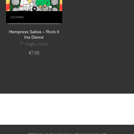
LEER MÁS
Hempress Sativa ‎– Rock It
Ina Dance
7" single
,
Vinyls
€
7,00