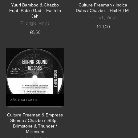
Yuuri Bamboo & Chazbo
Culture Freeman / Indica
Feat. Pablo Gad ‎– Faith In
Dubs / Chazbo ‎– Hail H.I.M.
Jah
12" inch
,
Vinyls
7" single
,
Vinyls
€
10,00
€
8,50
AÑADIR AL CARRITO
Culture Freeman & Empress
Shema / Chazbo / iSt3p ‎–
Brimstone & Thunder /
Millenium