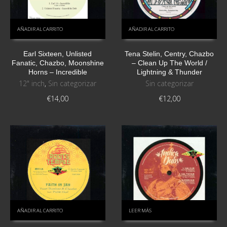
AÑADIR AL CARRITO
AÑADIR AL CARRITO
Earl Sixteen, Unlisted
Tena Stelin, Centry, Chazbo
Fanatic, Chazbo, Moonshine
‎– Clean Up The World /
Horns ‎– Incredible
Lightning & Thunder
12" inch
,
Sin categorizar
Sin categorizar
€
14,00
€
12,00
AÑADIR AL CARRITO
LEER MÁS