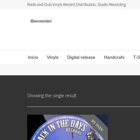
Roots and Dub Vinyls Record Distribution, Studio Recording
!Bienvenido!
Inicio
Vinyls
Digital release
Handcrafs
T-
Showing the single result
SIN STOCK