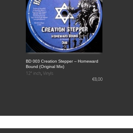
BD 003 Creation Stepper – Homeward
Bound (Original Mix)
LEER MÁS
12" inch
,
Vinyls
€
8,00