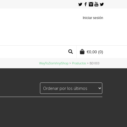
Twitter
Facebook
Instagram
YouTube
Iniciar sesión
€
0,00
(0)
WayToZionVinylShop
>
Productos
>
BD 003