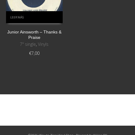
LEER MÁS
Junior Ainsworth – Thanks &
Praise
7" single
,
Vinyls
€
7,00